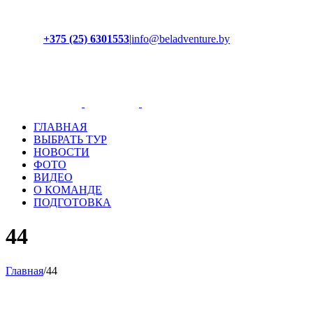
+375 (25) 6301553
|
info@beladventure.by
Facebook
Instagram
YouTube
ВКонтакте
ГЛАВНАЯ
ВЫБРАТЬ ТУР
НОВОСТИ
ФОТО
ВИДЕО
О КОМАНДЕ
ПОДГОТОВКА
44
Главная
/
44