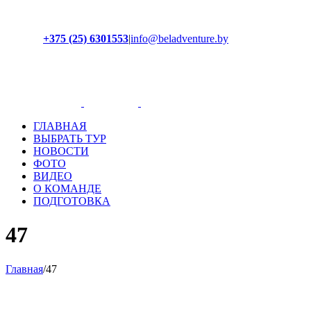
+375 (25) 6301553
|
info@beladventure.by
Facebook
Instagram
YouTube
ВКонтакте
ГЛАВНАЯ
ВЫБРАТЬ ТУР
НОВОСТИ
ФОТО
ВИДЕО
О КОМАНДЕ
ПОДГОТОВКА
47
Главная
/
47