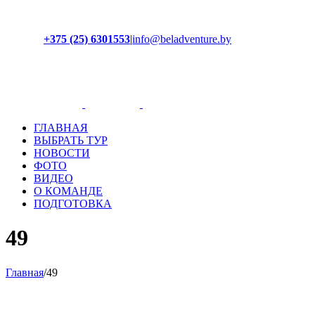
+375 (25) 6301553
|
info@beladventure.by
Facebook
Instagram
YouTube
ВКонтакте
ГЛАВНАЯ
ВЫБРАТЬ ТУР
НОВОСТИ
ФОТО
ВИДЕО
О КОМАНДЕ
ПОДГОТОВКА
49
Главная
/
49