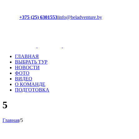
+375 (25) 6301553
|
info@beladventure.by
Facebook
Instagram
YouTube
ВКонтакте
ГЛАВНАЯ
ВЫБРАТЬ ТУР
НОВОСТИ
ФОТО
ВИДЕО
О КОМАНДЕ
ПОДГОТОВКА
5
Главная
/
5