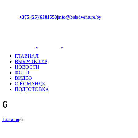
+375 (25) 6301553
|
info@beladventure.by
Facebook
Instagram
YouTube
ВКонтакте
ГЛАВНАЯ
ВЫБРАТЬ ТУР
НОВОСТИ
ФОТО
ВИДЕО
О КОМАНДЕ
ПОДГОТОВКА
6
Главная
/
6