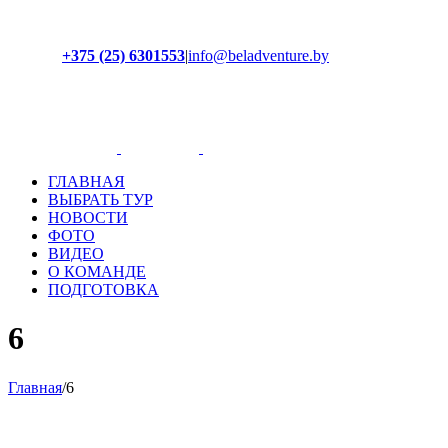
+375 (25) 6301553
|
info@beladventure.by
Facebook
Instagram
YouTube
ВКонтакте
ГЛАВНАЯ
ВЫБРАТЬ ТУР
НОВОСТИ
ФОТО
ВИДЕО
О КОМАНДЕ
ПОДГОТОВКА
6
Главная
/
6