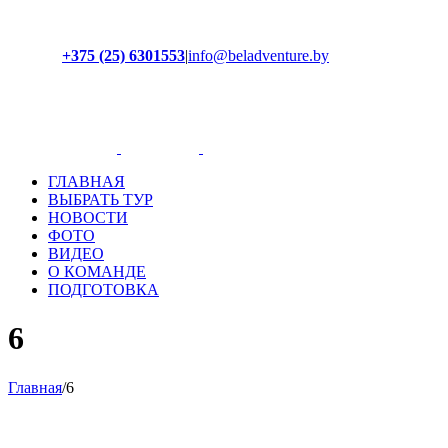
+375 (25) 6301553
|
info@beladventure.by
Facebook
Instagram
YouTube
ВКонтакте
ГЛАВНАЯ
ВЫБРАТЬ ТУР
НОВОСТИ
ФОТО
ВИДЕО
О КОМАНДЕ
ПОДГОТОВКА
6
Главная
/
6