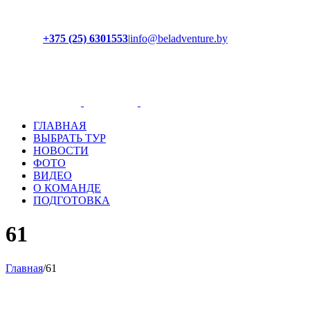
+375 (25) 6301553
|
info@beladventure.by
Facebook
Instagram
YouTube
ВКонтакте
ГЛАВНАЯ
ВЫБРАТЬ ТУР
НОВОСТИ
ФОТО
ВИДЕО
О КОМАНДЕ
ПОДГОТОВКА
61
Главная
/
61