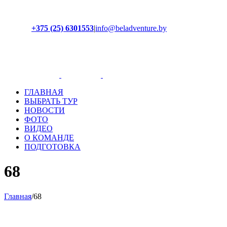
+375 (25) 6301553
|
info@beladventure.by
Facebook
Instagram
YouTube
ВКонтакте
ГЛАВНАЯ
ВЫБРАТЬ ТУР
НОВОСТИ
ФОТО
ВИДЕО
О КОМАНДЕ
ПОДГОТОВКА
68
Главная
/
68