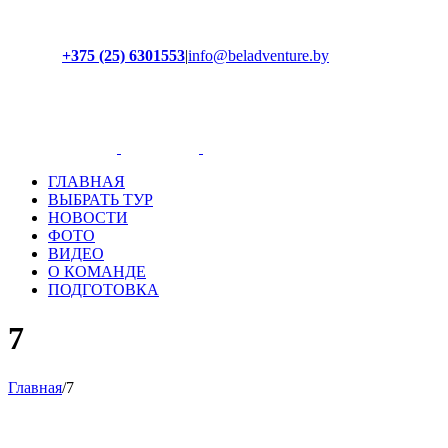
+375 (25) 6301553
|
info@beladventure.by
Facebook
Instagram
YouTube
ВКонтакте
ГЛАВНАЯ
ВЫБРАТЬ ТУР
НОВОСТИ
ФОТО
ВИДЕО
О КОМАНДЕ
ПОДГОТОВКА
7
Главная
/
7