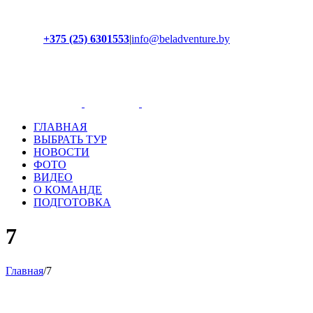
+375 (25) 6301553
|
info@beladventure.by
Facebook
Instagram
YouTube
ВКонтакте
ГЛАВНАЯ
ВЫБРАТЬ ТУР
НОВОСТИ
ФОТО
ВИДЕО
О КОМАНДЕ
ПОДГОТОВКА
7
Главная
/
7