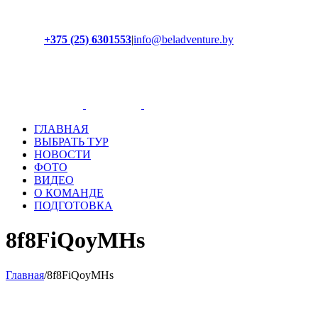
+375 (25) 6301553
|
info@beladventure.by
Facebook
Instagram
YouTube
ВКонтакте
ГЛАВНАЯ
ВЫБРАТЬ ТУР
НОВОСТИ
ФОТО
ВИДЕО
О КОМАНДЕ
ПОДГОТОВКА
8f8FiQoyMHs
Главная
/
8f8FiQoyMHs