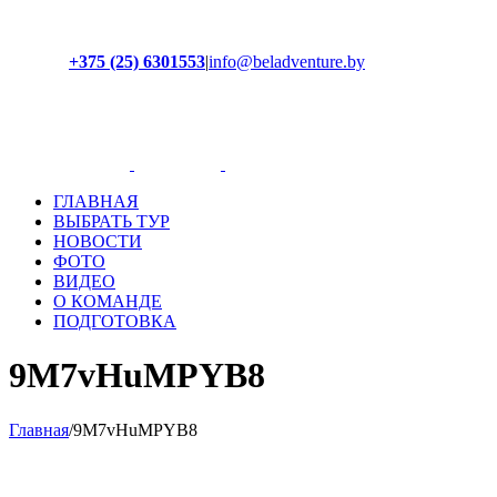
+375 (25) 6301553
|
info@beladventure.by
Facebook
Instagram
YouTube
ВКонтакте
ГЛАВНАЯ
ВЫБРАТЬ ТУР
НОВОСТИ
ФОТО
ВИДЕО
О КОМАНДЕ
ПОДГОТОВКА
9M7vHuMPYB8
Главная
/
9M7vHuMPYB8