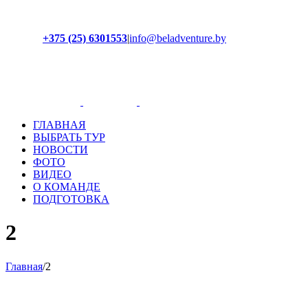
+375 (25) 6301553
|
info@beladventure.by
Facebook
Instagram
YouTube
ВКонтакте
ГЛАВНАЯ
ВЫБРАТЬ ТУР
НОВОСТИ
ФОТО
ВИДЕО
О КОМАНДЕ
ПОДГОТОВКА
2
Главная
/
2