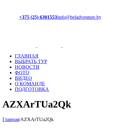
+375 (25) 6301553
|
info@beladventure.by
Facebook
Instagram
YouTube
ВКонтакте
ГЛАВНАЯ
ВЫБРАТЬ ТУР
НОВОСТИ
ФОТО
ВИДЕО
О КОМАНДЕ
ПОДГОТОВКА
AZXArTUa2Qk
Главная
/
AZXArTUa2Qk