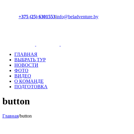
+375 (25) 6301553
|
info@beladventure.by
Facebook
Instagram
YouTube
ВКонтакте
ГЛАВНАЯ
ВЫБРАТЬ ТУР
НОВОСТИ
ФОТО
ВИДЕО
О КОМАНДЕ
ПОДГОТОВКА
button
Главная
/
button