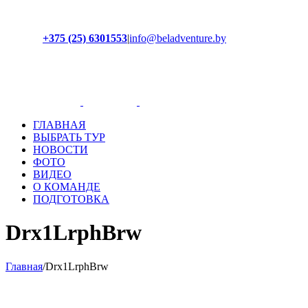
+375 (25) 6301553
|
info@beladventure.by
Facebook
Instagram
YouTube
ВКонтакте
ГЛАВНАЯ
ВЫБРАТЬ ТУР
НОВОСТИ
ФОТО
ВИДЕО
О КОМАНДЕ
ПОДГОТОВКА
Drx1LrphBrw
Главная
/
Drx1LrphBrw