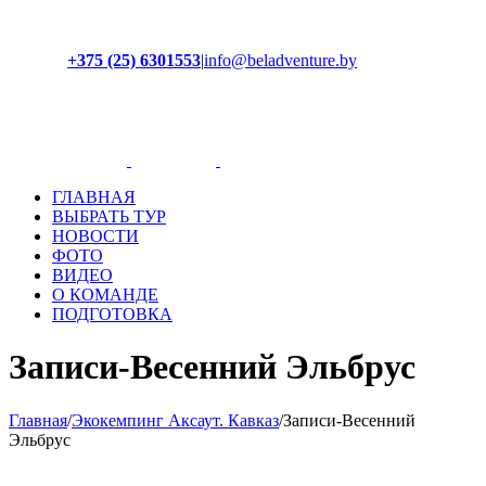
+375 (25) 6301553
|
info@beladventure.by
Facebook
Instagram
YouTube
ВКонтакте
ГЛАВНАЯ
ВЫБРАТЬ ТУР
НОВОСТИ
ФОТО
ВИДЕО
О КОМАНДЕ
ПОДГОТОВКА
Записи-Весенний Эльбрус
Главная
/
Экокемпинг Аксаут. Кавказ
/
Записи-Весенний
Эльбрус