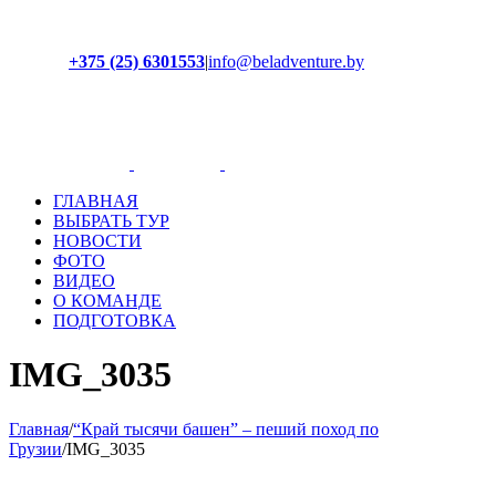
+375 (25) 6301553
|
info@beladventure.by
Facebook
Instagram
YouTube
ВКонтакте
ГЛАВНАЯ
ВЫБРАТЬ ТУР
НОВОСТИ
ФОТО
ВИДЕО
О КОМАНДЕ
ПОДГОТОВКА
IMG_3035
Главная
/
“Край тысячи башен” – пеший поход по
Грузии
/
IMG_3035