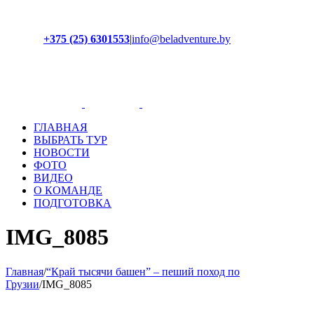
+375 (25) 6301553
|
info@beladventure.by
Facebook
Instagram
YouTube
ВКонтакте
ГЛАВНАЯ
ВЫБРАТЬ ТУР
НОВОСТИ
ФОТО
ВИДЕО
О КОМАНДЕ
ПОДГОТОВКА
IMG_8085
Главная
/
“Край тысячи башен” – пеший поход по
Грузии
/
IMG_8085