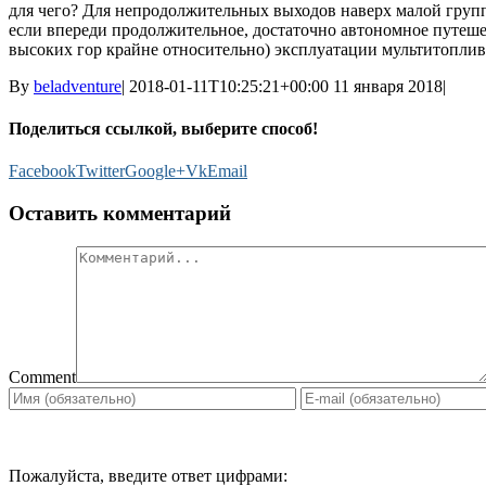
для чего? Для непродолжительных выходов наверх малой группо
если впереди продолжительное, достаточно автономное путешес
высоких гор крайне относительно) эксплуатации мультитоплив
By
beladventure
|
2018-01-11T10:25:21+00:00
11 января 2018
|
Поделиться ссылкой, выберите способ!
Facebook
Twitter
Google+
Vk
Email
Оставить комментарий
Comment
Пожалуйста, введите ответ цифрами: