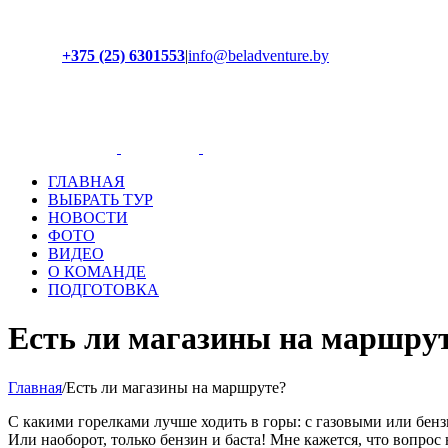
+375 (25) 6301553
|
info@beladventure.by
Facebook
Instagram
YouTube
ВКонтакте
ГЛАВНАЯ
ВЫБРАТЬ ТУР
НОВОСТИ
ФОТО
ВИДЕО
О КОМАНДЕ
ПОДГОТОВКА
Есть ли магазины на маршру
Главная
/
Есть ли магазины на маршруте?
С какими горелками лучше ходить в горы: с газовыми или бен
Или наоборот, только бензин и баста! Мне кажется, что вопро