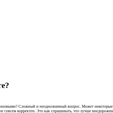
те?
зиновыми? Сложный и неоднозначный вопрос. Может некоторые го
с не совсем корректен. Это как спрашивать, что лучше внедорож