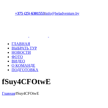
+375 (25) 6301553
|
info@beladventure.by
Facebook
Instagram
YouTube
ВКонтакте
ГЛАВНАЯ
ВЫБРАТЬ ТУР
НОВОСТИ
ФОТО
ВИДЕО
О КОМАНДЕ
ПОДГОТОВКА
fSuy4CFOtwE
Главная
/
fSuy4CFOtwE