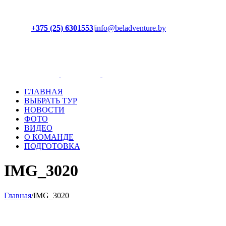
+375 (25) 6301553
|
info@beladventure.by
Facebook
Instagram
YouTube
ВКонтакте
ГЛАВНАЯ
ВЫБРАТЬ ТУР
НОВОСТИ
ФОТО
ВИДЕО
О КОМАНДЕ
ПОДГОТОВКА
IMG_3020
Главная
/
IMG_3020