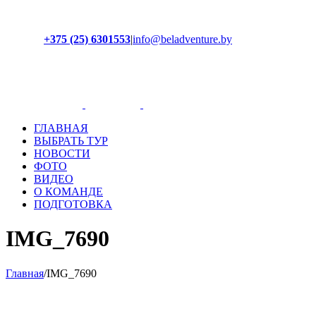
+375 (25) 6301553
|
info@beladventure.by
Facebook
Instagram
YouTube
ВКонтакте
ГЛАВНАЯ
ВЫБРАТЬ ТУР
НОВОСТИ
ФОТО
ВИДЕО
О КОМАНДЕ
ПОДГОТОВКА
IMG_7690
Главная
/
IMG_7690