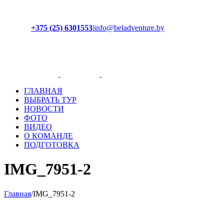
+375 (25) 6301553
|
info@beladventure.by
Facebook
Instagram
YouTube
ВКонтакте
ГЛАВНАЯ
ВЫБРАТЬ ТУР
НОВОСТИ
ФОТО
ВИДЕО
О КОМАНДЕ
ПОДГОТОВКА
IMG_7951-2
Главная
/
IMG_7951-2