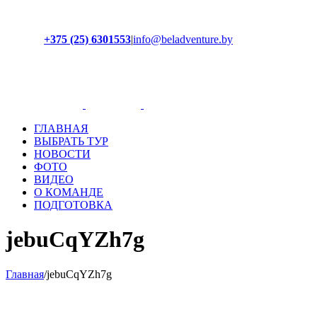
+375 (25) 6301553
|
info@beladventure.by
Facebook
Instagram
YouTube
ВКонтакте
ГЛАВНАЯ
ВЫБРАТЬ ТУР
НОВОСТИ
ФОТО
ВИДЕО
О КОМАНДЕ
ПОДГОТОВКА
jebuCqYZh7g
Главная
/
jebuCqYZh7g