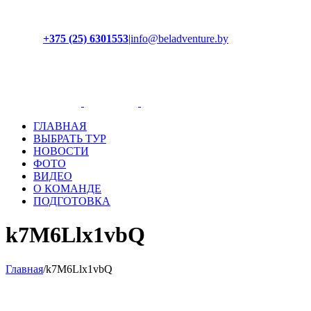
+375 (25) 6301553
|
info@beladventure.by
Facebook
Instagram
YouTube
ВКонтакте
ГЛАВНАЯ
ВЫБРАТЬ ТУР
НОВОСТИ
ФОТО
ВИДЕО
О КОМАНДЕ
ПОДГОТОВКА
k7M6Llx1vbQ
Главная
/
k7M6Llx1vbQ