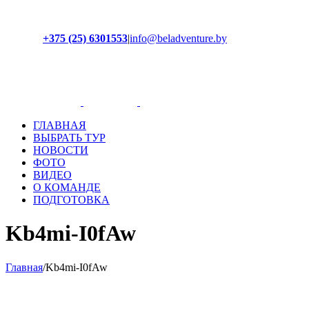
+375 (25) 6301553
|
info@beladventure.by
Facebook
Instagram
YouTube
ВКонтакте
ГЛАВНАЯ
ВЫБРАТЬ ТУР
НОВОСТИ
ФОТО
ВИДЕО
О КОМАНДЕ
ПОДГОТОВКА
Kb4mi-I0fAw
Главная
/
Kb4mi-I0fAw