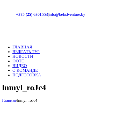
+375 (25) 6301553
|
info@beladventure.by
Facebook
Instagram
YouTube
ВКонтакте
ГЛАВНАЯ
ВЫБРАТЬ ТУР
НОВОСТИ
ФОТО
ВИДЕО
О КОМАНДЕ
ПОДГОТОВКА
lnmyl_roJc4
Главная
/
lnmyl_roJc4