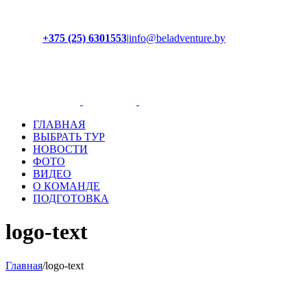
+375 (25) 6301553
|
info@beladventure.by
Facebook
Instagram
YouTube
ВКонтакте
ГЛАВНАЯ
ВЫБРАТЬ ТУР
НОВОСТИ
ФОТО
ВИДЕО
О КОМАНДЕ
ПОДГОТОВКА
logo-text
Главная
/
logo-text