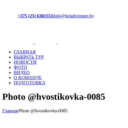
+375 (25) 6301553
|
info@beladventure.by
Facebook
Instagram
YouTube
ВКонтакте
ГЛАВНАЯ
ВЫБРАТЬ ТУР
НОВОСТИ
ФОТО
ВИДЕО
О КОМАНДЕ
ПОДГОТОВКА
Photo @hvostikovka-0085
Главная
/
Photo @hvostikovka-0085