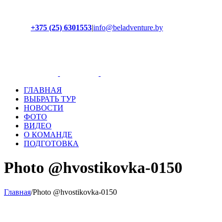
+375 (25) 6301553
|
info@beladventure.by
Facebook
Instagram
YouTube
ВКонтакте
ГЛАВНАЯ
ВЫБРАТЬ ТУР
НОВОСТИ
ФОТО
ВИДЕО
О КОМАНДЕ
ПОДГОТОВКА
Photo @hvostikovka-0150
Главная
/
Photo @hvostikovka-0150