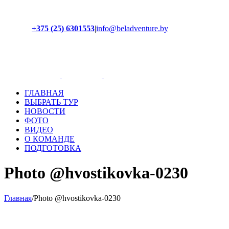
+375 (25) 6301553
|
info@beladventure.by
Facebook
Instagram
YouTube
ВКонтакте
ГЛАВНАЯ
ВЫБРАТЬ ТУР
НОВОСТИ
ФОТО
ВИДЕО
О КОМАНДЕ
ПОДГОТОВКА
Photo @hvostikovka-0230
Главная
/
Photo @hvostikovka-0230