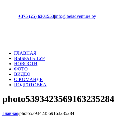
+375 (25) 6301553
|
info@beladventure.by
Facebook
Instagram
YouTube
ВКонтакте
ГЛАВНАЯ
ВЫБРАТЬ ТУР
НОВОСТИ
ФОТО
ВИДЕО
О КОМАНДЕ
ПОДГОТОВКА
photo5393423569163235284
Главная
/
photo5393423569163235284