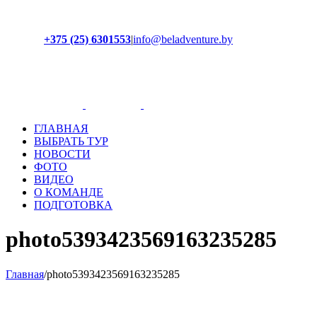
+375 (25) 6301553
|
info@beladventure.by
Facebook
Instagram
YouTube
ВКонтакте
ГЛАВНАЯ
ВЫБРАТЬ ТУР
НОВОСТИ
ФОТО
ВИДЕО
О КОМАНДЕ
ПОДГОТОВКА
photo5393423569163235285
Главная
/
photo5393423569163235285