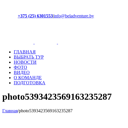
+375 (25) 6301553
|
info@beladventure.by
Facebook
Instagram
YouTube
ВКонтакте
ГЛАВНАЯ
ВЫБРАТЬ ТУР
НОВОСТИ
ФОТО
ВИДЕО
О КОМАНДЕ
ПОДГОТОВКА
photo5393423569163235287
Главная
/
photo5393423569163235287