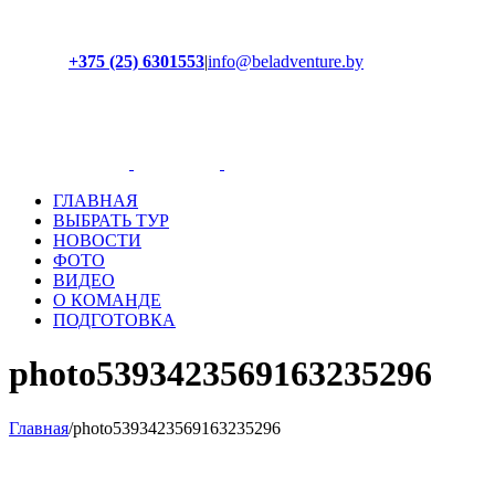
+375 (25) 6301553
|
info@beladventure.by
Facebook
Instagram
YouTube
ВКонтакте
ГЛАВНАЯ
ВЫБРАТЬ ТУР
НОВОСТИ
ФОТО
ВИДЕО
О КОМАНДЕ
ПОДГОТОВКА
photo5393423569163235296
Главная
/
photo5393423569163235296