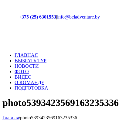
+375 (25) 6301553
|
info@beladventure.by
Facebook
Instagram
YouTube
ВКонтакте
ГЛАВНАЯ
ВЫБРАТЬ ТУР
НОВОСТИ
ФОТО
ВИДЕО
О КОМАНДЕ
ПОДГОТОВКА
photo5393423569163235336
Главная
/
photo5393423569163235336