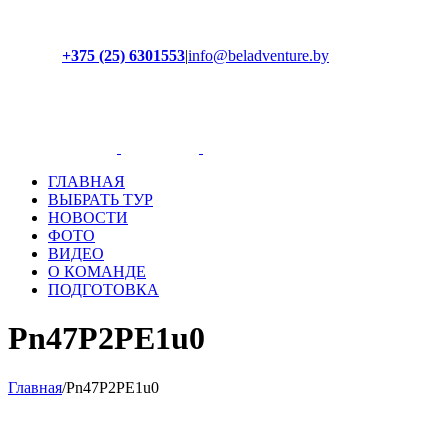
+375 (25) 6301553
|
info@beladventure.by
Facebook
Instagram
YouTube
ВКонтакте
ГЛАВНАЯ
ВЫБРАТЬ ТУР
НОВОСТИ
ФОТО
ВИДЕО
О КОМАНДЕ
ПОДГОТОВКА
Pn47P2PE1u0
Главная
/
Pn47P2PE1u0