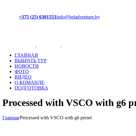
+375 (25) 6301553
|
info@beladventure.by
Facebook
Instagram
YouTube
ВКонтакте
ГЛАВНАЯ
ВЫБРАТЬ ТУР
НОВОСТИ
ФОТО
ВИДЕО
О КОМАНДЕ
ПОДГОТОВКА
Processed with VSCO with g6 pr
Главная
/
Processed with VSCO with g6 preset