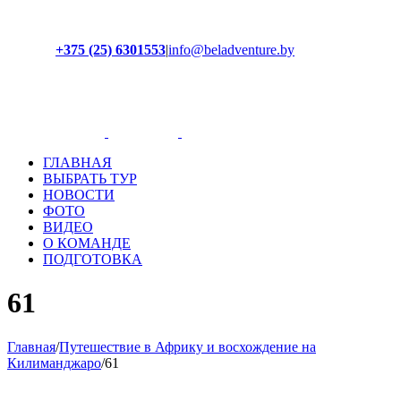
+375 (25) 6301553
|
info@beladventure.by
Facebook
Instagram
YouTube
ВКонтакте
ГЛАВНАЯ
ВЫБРАТЬ ТУР
НОВОСТИ
ФОТО
ВИДЕО
О КОМАНДЕ
ПОДГОТОВКА
61
Главная
/
Путешествие в Африку и восхождение на
Килиманджаро
/
61