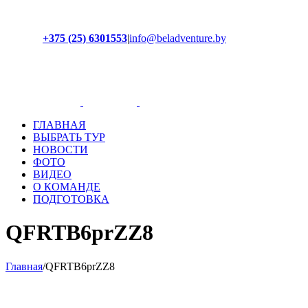
+375 (25) 6301553
|
info@beladventure.by
Facebook
Instagram
YouTube
ВКонтакте
ГЛАВНАЯ
ВЫБРАТЬ ТУР
НОВОСТИ
ФОТО
ВИДЕО
О КОМАНДЕ
ПОДГОТОВКА
QFRTB6prZZ8
Главная
/
QFRTB6prZZ8