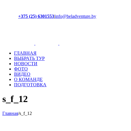
+375 (25) 6301553
|
info@beladventure.by
Facebook
Instagram
YouTube
ВКонтакте
ГЛАВНАЯ
ВЫБРАТЬ ТУР
НОВОСТИ
ФОТО
ВИДЕО
О КОМАНДЕ
ПОДГОТОВКА
s_f_12
Главная
/
s_f_12