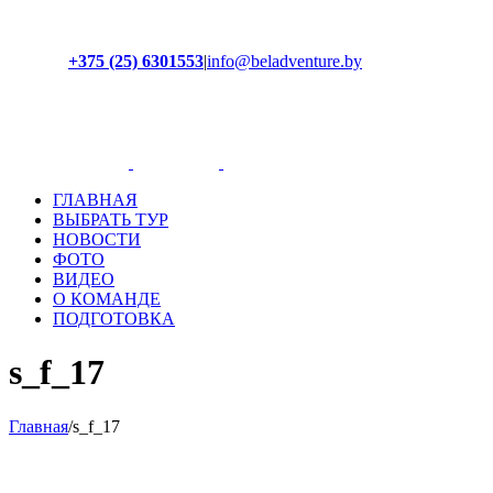
+375 (25) 6301553
|
info@beladventure.by
Facebook
Instagram
YouTube
ВКонтакте
ГЛАВНАЯ
ВЫБРАТЬ ТУР
НОВОСТИ
ФОТО
ВИДЕО
О КОМАНДЕ
ПОДГОТОВКА
s_f_17
Главная
/
s_f_17