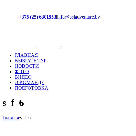
+375 (25) 6301553
|
info@beladventure.by
Facebook
Instagram
YouTube
ВКонтакте
ГЛАВНАЯ
ВЫБРАТЬ ТУР
НОВОСТИ
ФОТО
ВИДЕО
О КОМАНДЕ
ПОДГОТОВКА
s_f_6
Главная
/
s_f_6