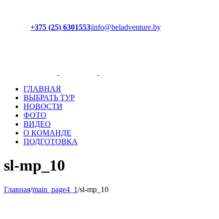
+375 (25) 6301553
|
info@beladventure.by
Facebook
Instagram
YouTube
ВКонтакте
ГЛАВНАЯ
ВЫБРАТЬ ТУР
НОВОСТИ
ФОТО
ВИДЕО
О КОМАНДЕ
ПОДГОТОВКА
sl-mp_10
Главная
/
main_page4_1
/
sl-mp_10