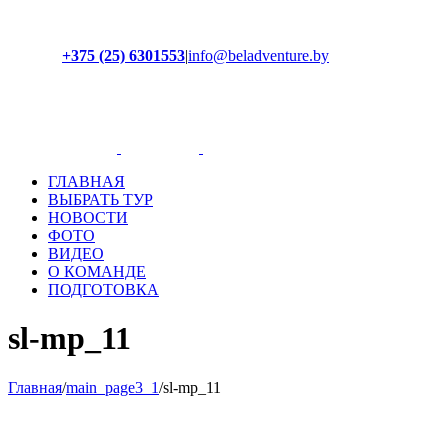
+375 (25) 6301553
|
info@beladventure.by
Facebook
Instagram
YouTube
ВКонтакте
ГЛАВНАЯ
ВЫБРАТЬ ТУР
НОВОСТИ
ФОТО
ВИДЕО
О КОМАНДЕ
ПОДГОТОВКА
sl-mp_11
Главная
/
main_page3_1
/
sl-mp_11