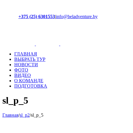
+375 (25) 6301553
|
info@beladventure.by
Facebook
Instagram
YouTube
ВКонтакте
ГЛАВНАЯ
ВЫБРАТЬ ТУР
НОВОСТИ
ФОТО
ВИДЕО
О КОМАНДЕ
ПОДГОТОВКА
sl_p_5
Главная
/
sl_p2
/
sl_p_5