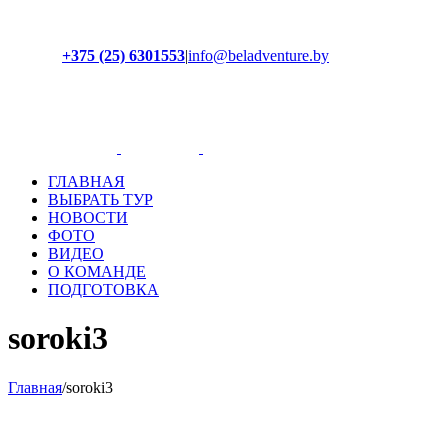
+375 (25) 6301553
|
info@beladventure.by
Facebook
Instagram
YouTube
ВКонтакте
ГЛАВНАЯ
ВЫБРАТЬ ТУР
НОВОСТИ
ФОТО
ВИДЕО
О КОМАНДЕ
ПОДГОТОВКА
soroki3
Главная
/
soroki3