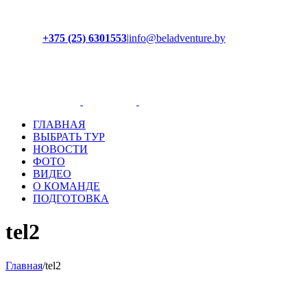
+375 (25) 6301553
|
info@beladventure.by
Facebook
Instagram
YouTube
ВКонтакте
ГЛАВНАЯ
ВЫБРАТЬ ТУР
НОВОСТИ
ФОТО
ВИДЕО
О КОМАНДЕ
ПОДГОТОВКА
tel2
Главная
/
tel2